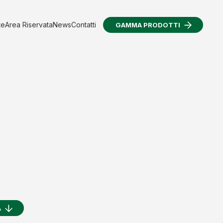
te
Area Riservata
News
Contatti
GAMMA PRODOTTI
A