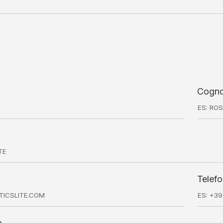
Cogn
Telef
o