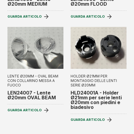
Ø20mm MEDIUM
Ø20mm FLOOD
GUARDA ARTICOLO
GUARDA ARTICOLO
LENTE Ø20MM - OVAL BEAM
HOLDER Ø21MM PER
CON COLLARINO MESSA A
MONTAGGIO DELLE LENTI
FUOCO
SERIE Ø20MM
LEN24007 - Lente
HLD24001A - Holder
Ø20mm OVAL BEAM
Ø21mm per serie lenti
Ø20mm con piedini e
biadesivo
GUARDA ARTICOLO
GUARDA ARTICOLO