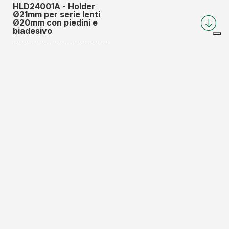
HLD24001A - Holder
Ø21mm per serie lenti
Ø20mm con piedini e
biadesivo
GUARDA ARTICOLO